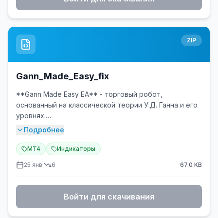
интерфейс
✅ Полная универсальность
✅ Оповещения и уведомления
✅ Слой интеллектуального отображения трендов
ZIP
Gann_Made_Easy_fix
**Gann Made Easy EA** - торговый робот,
основанный на классической теории У.Д. Ганна и его
уровнях.
Подробнее
### 🎯 Основные характеристики
MT4
Индикаторы
- **Стратегия:** Торговля от уровней Ганна + пробой
25 янв.
6
67.0
KB
- **Таймфреймы:** H1, H4, D1
- **Валютные пары:** Все основные (EURUSD,
GBPUSD, USDJPY, AUDUSD)
Войти для скачивания
- **Минимальный депозит:** $300
- **Риск:** Низкий/Средний