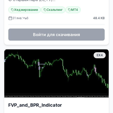
будет искать:
⏱ M5
➡️ Ретест цены блока ордеров
Хеджирование
Скальпинг
MT4
➡️ Изменение цены на 50% от справедливой
стоимости разницы.
31 янв.
6
48.4
KB
➡️ Прорыв БОС или Смена персонажа
Войти для скачивания
EX4
FVP_and_BPR_Indicator