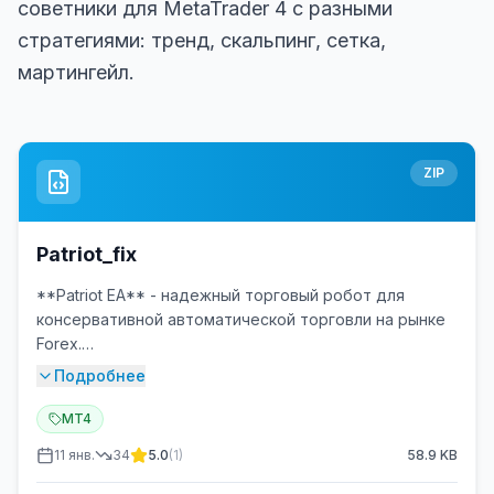
советники для MetaTrader 4 с разными
стратегиями: тренд, скальпинг, сетка,
мартингейл.
ZIP
Patriot_fix
**Patriot EA** - надежный торговый робот для
консервативной автоматической торговли на рынке
Forex.
Подробнее
### 🎯 Основные характеристики
MT4
- **Стратегия:** Трендовое следование с
11 янв.
34
5.0
(
1
)
58.9
KB
усреднением позиций
- **Таймфреймы:** H1, H4 (оптимально)