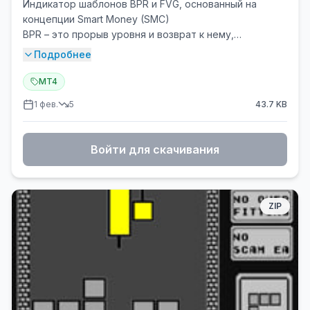
Индикатор шаблонов BPR и FVG, основанный на
концепции Smart Money (SMC)
BPR – это прорыв уровня и возврат к нему,
состоящий из двух FVG.
Подробнее
FVG – это «разрыв» между двумя уровнями без
поддержки объема.
MT4
I💎 Основные характеристики:
1 фев.
5
43.7
KB
✅ Режимы отображения: BPR или одиночный FVG.
✅ Стрелки с выбором символа
✅ Гибкая система оповещений (оповещения, push-
Войти для скачивания
уведомления, электронная почта)
✅ Фильтрация времени торговой сессии
ZIP