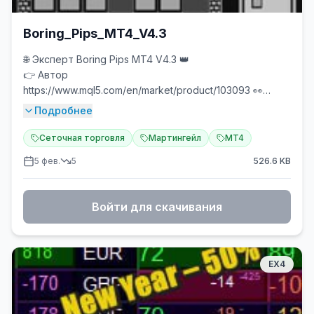
Boring_Pips_MT4_V4.3
🌐 Эксперт Boring Pips MT4 V4.3 👑
👉 Автор
https://www.mql5.com/en/market/product/103093 👀
📊 Живое выступление
Подробнее
https://www.mql5.com/en/signals/2241470 🕯
📊 Живое выступление
Сеточная торговля
Мартингейл
MT4
https://www.mql5.com/en/signals/1801317 🕯
5 фев.
5
526.6
KB
📝 Руководство пользователя
https://www.mql5.com/en/blogs/post/756286
✅
⭐️ Boring Pips проходит комплексный и
Войти для скачивания
индивидуальный процесс оптимизации под
названием «Защита от переоснащения». Это
надежный процесс оптимизации, реализованный для
устранения любого влияния переобучения на
EX4
торговую систему, обеспечивая общность
построенной модели.
💎 Процесс борьбы с переобучением состоит из 3