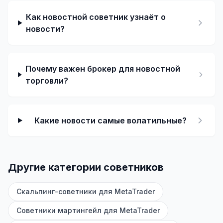
умолчанию
Как новостной советник узнаёт о
✅ Включает временные и новостные фильтры для
новости?
снижения экспозиции в периоды аномального
ценового поведения, включая резкие движения и
гэпы
✅ Поддерживает функцию безубытка для защиты
Почему важен брокер для новостной
прибыли после движения цены в пользу сделки
торговли?
✅ Поддерживает функцию трейлинг-стопа для
фиксации прибыли по мере движения рынка
✅ Полностью автоматизированный советник
Какие новости самые волатильные?
⚙️ Рекомендации:
➡️ Торговая пара: XAUUSD
➡️ Таймфрейм: M5
Другие категории советников
➡️ Минимальный депозит: 500 USD
Скальпинг-советники для MetaTrader
Советники мартингейл для MetaTrader