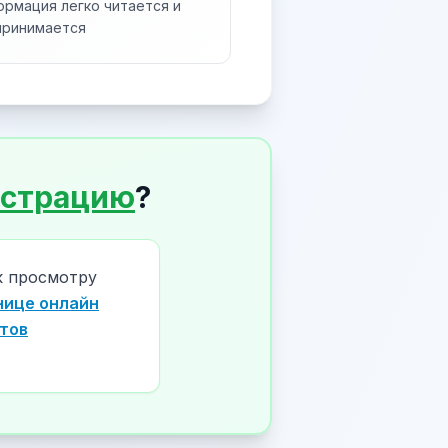
ормация легко читается и
принимается
истрацию
?
к просмотру
нице онлайн
тов