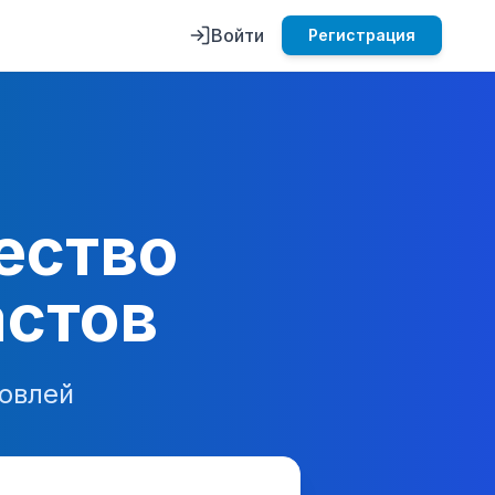
Войти
Регистрация
ество
астов
овлей