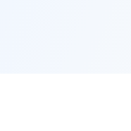
ки
Категории
Стратег
Советники EX4 (MT4)
Скальпинг-
ики
Советники EX5 (MT5)
Советники