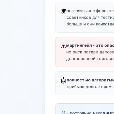
🌍
англоязычное форекс-
советников для тести
больше и они качестве
⚠️
мартингейл - это опа
но риск потери депози
долгосрочной торговл
🤖
полностью алгоритми
прибыль долгое время,
Мы постоянно находимся