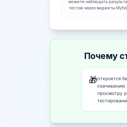
можете наблюдать результ
тестов через виджеты Myfx
Почему с
🎁
откроется б
скачиванию 
просмотру р
тестировани