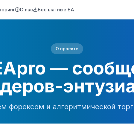
торинг
О нас
Бесплатные EA
О проекте
EApro — сообщ
деров-энтузи
ем форексом и алгоритмической торг