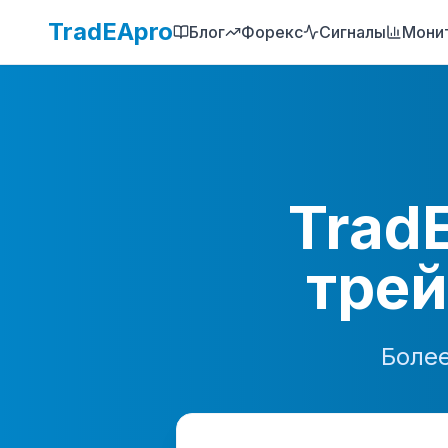
TradEApro
Блог
Форекс
Сигналы
Мони
Trad
трей
Боле