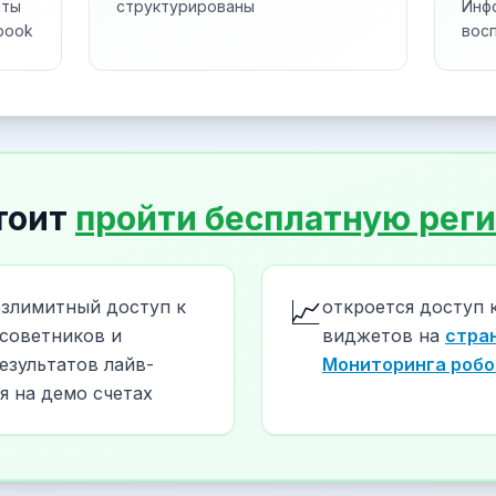
аты
структурированы
Инф
book
вос
тоит
пройти бесплатную рег
📈
езлимитный доступ к
откроется доступ 
советников и
виджетов на
стра
езультатов лайв-
Мониторинга робо
я на демо счетах