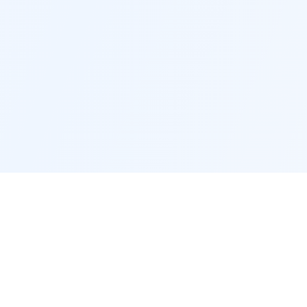
TradEApro
Быстрые ссыл
Главная
Платформа для трейдеров с
коллекцией торговых роботов
Бесплатные советн