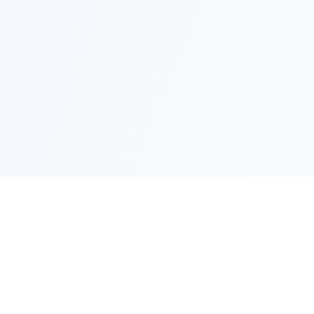
ии
Контакты
советники
support@tradeapro.com
 мартингейл