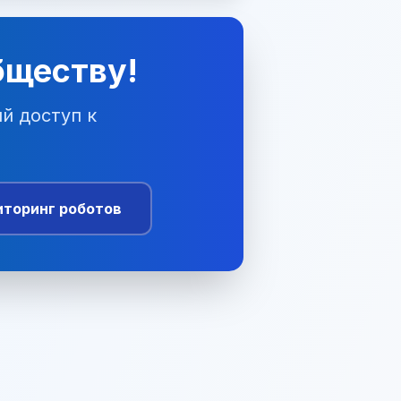
бществу!
й доступ к
торинг роботов