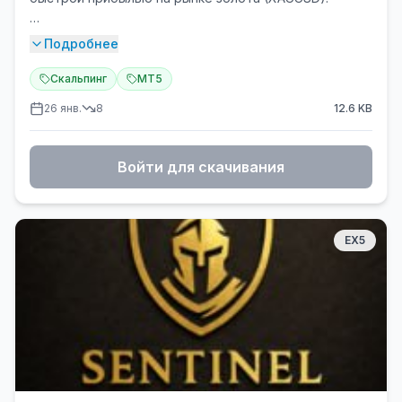
Данная стратегия требует длительной практической
проверки, благоприятные торговые результаты не
### 🎯 Основные характеристики
Подробнее
гарантированы в краткосрочной перспективе.
Трейдеры должны выбирать брокеров с
- **Стратегия:** Скальпинг + мартингейл
Скальпинг
MT5
ультранизкой задержкой исполнения ордеров,
(агрессивная)
минимальным проскальзыванием и нулевым/низким
26 янв.
8
12.6
KB
- **Таймфреймы:** M1, M5
уровнем стоп-уровня (stopLevel). Плохие условия
- **Инструмент:** XAUUSD (Золото)
брокера приведут к катастрофическим торговым
- **Минимальный депозит:** $2000 (для безопасной
результатам.
Войти для скачивания
торговли)
- **Риск:** Очень высокий ⚠️
💎 Ключевые особенности:
✅ Чрезвычайно быстрый вход в позицию и торговля
### ✨ Ключевые особенности
EX5
на ультракоротких циклах
✅ Анализ данных на уровне миллисекунд
✅ **Быстрые сделки** - до 50 сделок в день
✅ Интеграция стратегии пробоя, систем управления
✅ **Мартингейл с ограничением** - максимум 3
капиталом и вероятностных моделей
усреднения
✅ Оптимизирован для фаз консолидации рынка
✅ **Волатильный фильтр** - торговля только при
✅ Строгие требования к качеству брокера —
высокой активности
подходит только для ECN и RAW spread счетов
✅ **Автоматический BreakEven** - перенос в
безубыток после +20 пунктов