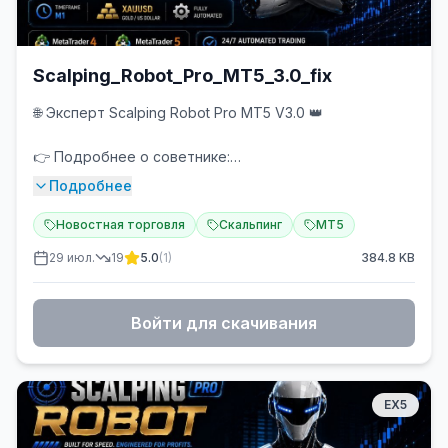
Scalping_Robot_Pro_MT5_3.0_fix
🌐 Эксперт Scalping Robot Pro MT5 V3.0 👑
👉 Подробнее о советнике:
https://www.mql5.com/ru/market/product/149463
Подробнее
📊 Мониторинг:
https://www.mql5.com/en/signals/2376536
Новостная торговля
Скальпинг
MT5
29 июл.
19
5.0
(
1
)
384.8
KB
⭐️ Scalping Robot Pro — профессиональная торговая
система для быстрого и точного скальпинга на
XAUUSD на таймфрейме M1. Система разработана
Войти для скачивания
для захвата краткосрочных рыночных движений с
точным исполнением и контролируемым
управлением рисками, анализируя поведение цены в
реальном времени, изменения импульса,
EX5
краткосрочную волатильность и применяя
селективные техники сеточного управления