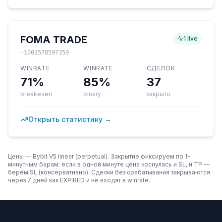
FOMA TRADE
1
live
-1001578597359
WINRATE
WINRATE
СДЕЛОК
71%
85%
37
breakeven
binary
закрыто
Открыть статистику →
Цены — Bybit V5 linear (perpetual). Закрытие фиксируем по 1-
минутным барам: если в одной минуте цена коснулась и SL, и TP —
берём SL (консервативно). Сделки без срабатывания закрываются
через 7 дней как EXPIRED и не входят в winrate.