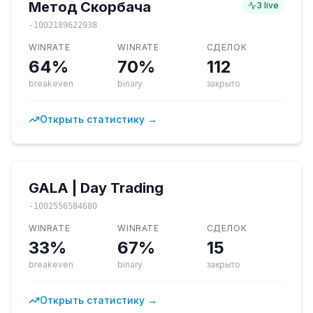
Метод Скорбача
3
live
-1002189622938
WINRATE
WINRATE
СДЕЛОК
64%
70%
112
breakeven
binary
закрыто
Открыть статистику →
GALA | Day Trading
-1002556584680
WINRATE
WINRATE
СДЕЛОК
33%
67%
15
breakeven
binary
закрыто
Открыть статистику →