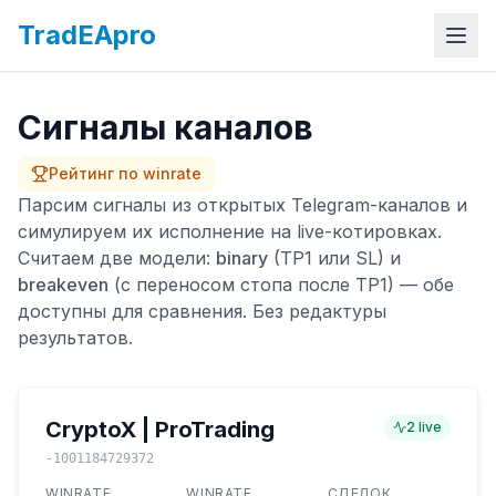
TradEApro
Сигналы каналов
Рейтинг по winrate
Парсим сигналы из открытых Telegram-каналов и
симулируем их исполнение на live-котировках.
Считаем две модели:
binary
(TP1 или SL) и
breakeven
(с переносом стопа после TP1) — обе
доступны для сравнения. Без редактуры
результатов.
CryptoX | ProTrading
2
live
-1001184729372
WINRATE
WINRATE
СДЕЛОК