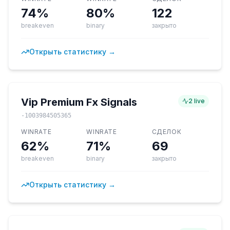
74%
80%
122
breakeven
binary
закрыто
Открыть статистику →
Vip Premium Fx Signals
2
live
-1003984505365
WINRATE
WINRATE
СДЕЛОК
62%
71%
69
breakeven
binary
закрыто
Открыть статистику →