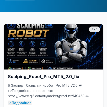
EX5
Scalping_Robot_Pro_MT5_2.0_fix
🌐 Эксперт Скальпинг-робот Pro MT5 V2.0 👑
👉Подробнее о советнике
https://www.mql5.com/ru/market/product/149463 👀
📊 Живое выступление
Подробнее
https://www.mql5.com/en/signals/2376536 🕯