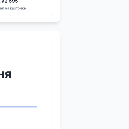
_V2.695
нг на карточке →
ня