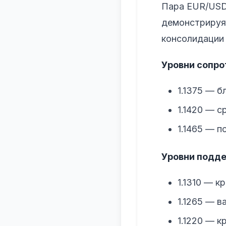
Пара EUR/USD 
демонстрируя 
консолидации
Уровни сопро
1.1375 — 
1.1420 — 
1.1465 — п
Уровни подде
1.1310 — 
1.1265 — в
1.1220 — к