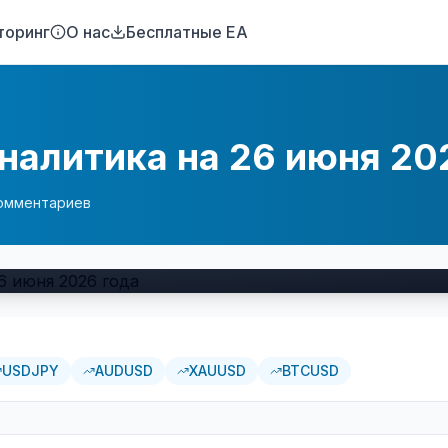
торинг
О нас
Бесплатные EA
налитика на 26 июня 20
омментариев
USDJPY
AUDUSD
XAUUSD
BTCUSD