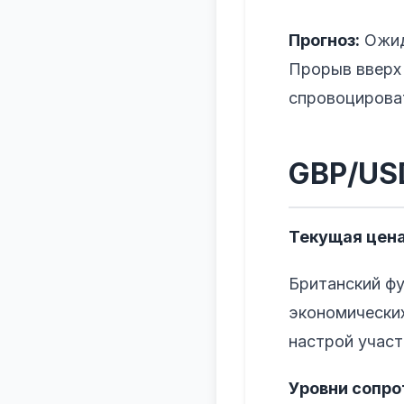
Прогноз:
Ожида
Прорыв вверх 
спровоцироват
GBP/US
Текущая цена
Британский фу
экономических
настрой участ
Уровни сопро