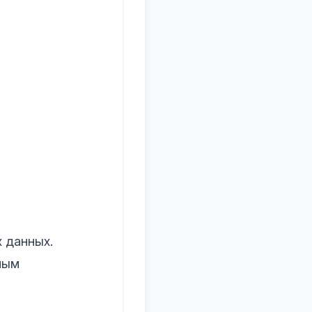
 данных.
ным