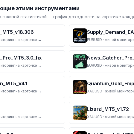
ующие этими инструментами
 с живой статистикой — график доходности на карточке каждо
r_MT5_v18.306
Supply_Demand_EA_
ниторинг на карточке →
EURUSD
· живой монитори
_Pro_MT5_3.0_fix
News_Catcher_Pro
ниторинг на карточке →
EURUSD
· живой монитори
n_MT5_V4.1
ниторинг на карточке →
XAUUSD
· живой монитори
Lizard_MT5_v1.72
ниторинг на карточке →
XAUUSD
· живой монитори