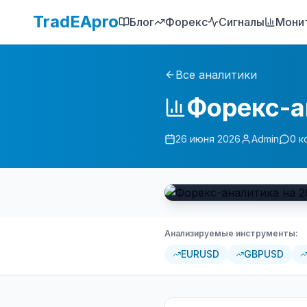
TradEApro
Блог
Форекс
Сигналы
Мони
Все аналитики
Форекс-а
26 июня 2026
Admin
0
к
Анализируемые инструменты:
EURUSD
GBPUSD