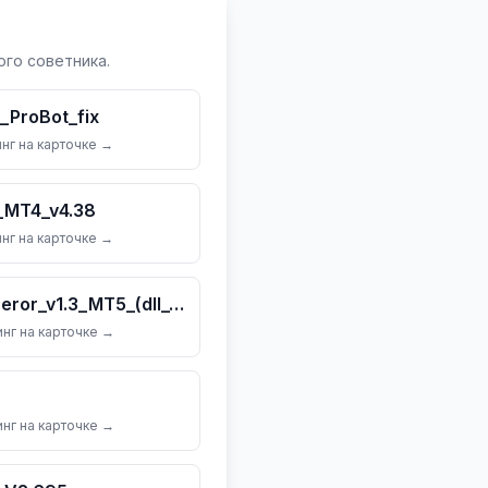
го советника.
ProBot_fix
нг на карточке →
_MT4_v4.38
нг на карточке →
Quantum_Gold_Emperor_v1.3_MT5_(dll_5883)
нг на карточке →
нг на карточке →