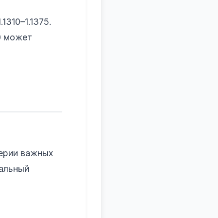
1310–1.1375.
0 может
верии важных
ральный