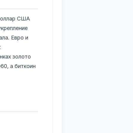
Доллар США
укрепление
ла. Евро и
к
нках золото
60, а биткоин