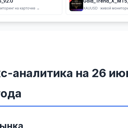
_v2.0
Gold_Trend_X_MT5
ниторинг на карточке →
XAUUSD
· живой монитори
с-аналитика на 26 ию
года
рынка