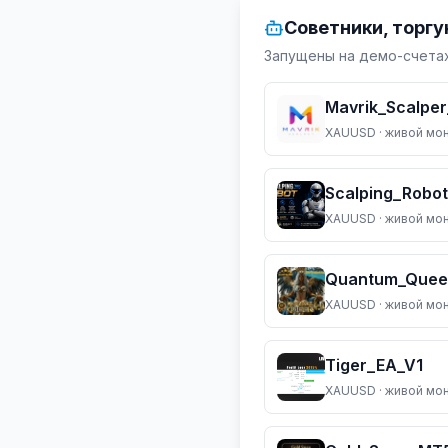
Советники, торг
Запущены на демо-счетах
Mavrik_Scalpe
XAUUSD
· живой мо
Scalping_Robot
XAUUSD
· живой мо
Quantum_Quee
XAUUSD
· живой мо
Tiger_EA_V1
XAUUSD
· живой мо