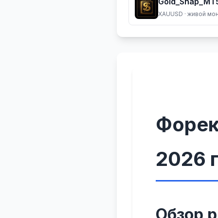
Gold_Snap_MT5
XAUUSD
· живой мо
Форек
2026 
Обзор 