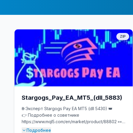
ZIP
Stargogs_Pay_EA_MT5_(dll_5883)
🌐 Эксперт Stargogs Pay EA MT5 (dll 5430) 👑
👉 Подробнее о советнике
https://www.mql5.com/en/market/product/88802 👀
🎞 Ютуб https://www.youtube.com/watch?
Подробнее