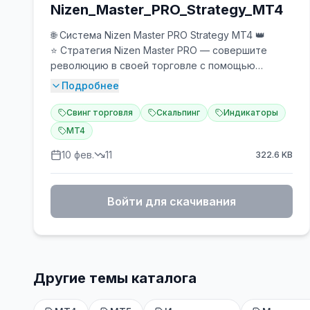
Nizen_Master_PRO_Strategy_MT4
🌐 Система Nizen Master PRO Strategy MT4 👑
⭐️ Стратегия Nizen Master PRO — совершите
революцию в своей торговле с помощью
искусственного интеллекта.
Подробнее
Программное обеспечение использует новый
метод фильтрации сигналов. Всякий раз, когда
Свинг торговля
Скальпинг
Индикаторы
эквалайзер обнаруживает сигнал, он копируется
MT4
на основной график (мгновенное оповещение).
10 фев.
11
322.6
KB
✅ Уникальный торговый алгоритм
✅ Надежные сигналы 100% без перерисовки
✅ Работает на каждом торговом инструменте
Войти для скачивания
✅ Предопределенные режимы торговли
✅ 100% подключи и работай
💎 Основные особенности:
✅ Сигналы без перерисовки:
После того как сигналы сгенерированы, они
Другие темы каталога
остаются фиксированными, обеспечивая
согласованность и надежность данных для
ваших торговых решений.