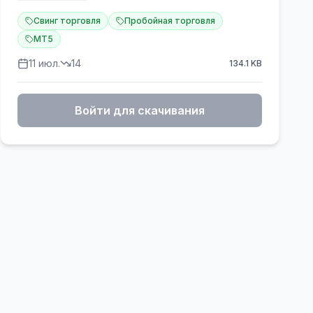
📊 Мониторинг:
https://www.mql5.com/en/signals/2372821
Свинг торговля
Пробойная торговля
MT5
⭐️ Lizard — полностью автоматизированный
11 июл.
14
134.1
KB
советник, разработанный эксклюзивно для
торговли золотом (XAUUSD) на платформе
MetaTrader 5. Использует мультистратегию
Войти для скачивания
свинг-пробоя: определяет ключевые
структурные уровни на графике и размещает
отложенные стоп-ордера в точно рассчитанных
точках входа. Без мартингейла, без сетки, без
усреднения убыточных позиций.
Каждая сделка имеет заданные Stop Loss и Take
Profit и активно управляется многослойной
системой выхода в автоматическом режиме
круглосуточно.
💎 Принцип работы:
Lizard непрерывно сканирует график XAUUSD на