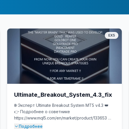
EX5
Ultimate_Breakout_System_4.3_fix
🌐 Эксперт Ultimate Breakout System MT5 v4.3 👑
👉 Подробнее о советнике
https://www.mql5.com/en/market/product/133653 👀
📊 Живое выступление
Подробнее