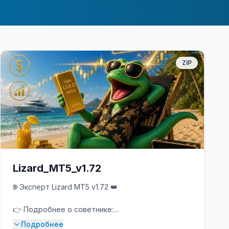
ZIP
Lizard_MT5_v1.72
🌐 Эксперт Lizard MT5 v1.72 👑
👉 Подробнее о советнике:
https://www.mql5.com/en/market/product/172541
Подробнее