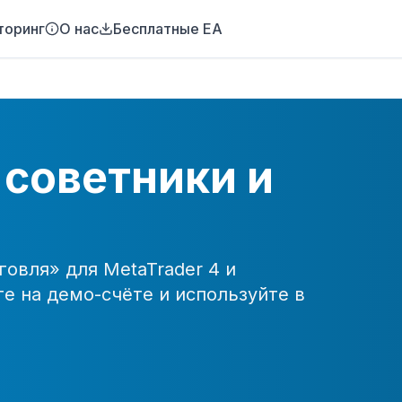
торинг
О нас
Бесплатные EA
 советники и
говля
» для MetaTrader 4 и
те на демо-счёте и используйте в