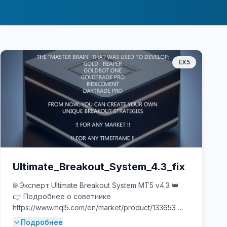
EX5
Ultimate_Breakout_System_4.3_fix
🌐 Эксперт Ultimate Breakout System MT5 v4.3 👑
👉 Подробнее о советнике
https://www.mql5.com/en/market/product/133653 👀
📊 Живое выступление
Подробнее