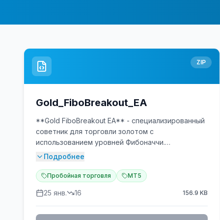
ZIP
Gold_FiboBreakout_EA
**Gold FiboBreakout EA** - специализированный
советник для торговли золотом с
использованием уровней Фибоначчи.
Подробнее
### 🎯 Основные характеристики
Пробойная торговля
MT5
- **Стратегия:** Пробой уровней Фибоначчи +
25 янв.
16
156.9
KB
подтверждение
- **Таймфреймы:** M15, M30, H1
- **Инструмент:** XAUUSD (Золото)