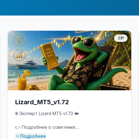
ZIP
Lizard_MT5_v1.72
🌐 Эксперт Lizard MT5 v1.72 👑
👉 Подробнее о советнике:
https://www.mql5.com/en/market/product/172541
Подробнее