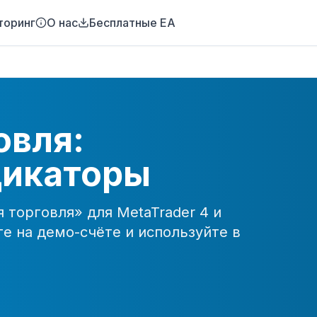
торинг
О нас
Бесплатные EA
овля:
дикаторы
я торговля
» для MetaTrader 4 и
те на демо-счёте и используйте в