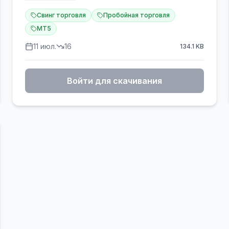
📊 Мониторинг:
https://www.mql5.com/en/signals/2372821
Свинг торговля
Пробойная торговля
MT5
⭐️ Lizard — полностью автоматизированный
11 июл.
16
134.1
KB
советник, разработанный эксклюзивно для
торговли золотом (XAUUSD) на платформе
MetaTrader 5. Использует мультистратегию
Войти для скачивания
свинг-пробоя: определяет ключевые
структурные уровни на графике и размещает
отложенные стоп-ордера в точно рассчитанных
точках входа. Без мартингейла, без сетки, без
усреднения убыточных позиций.
Каждая сделка имеет заданные Stop Loss и Take
Profit и активно управляется многослойной
системой выхода в автоматическом режиме
круглосуточно.
💎 Принцип работы:
Lizard непрерывно сканирует график XAUUSD на