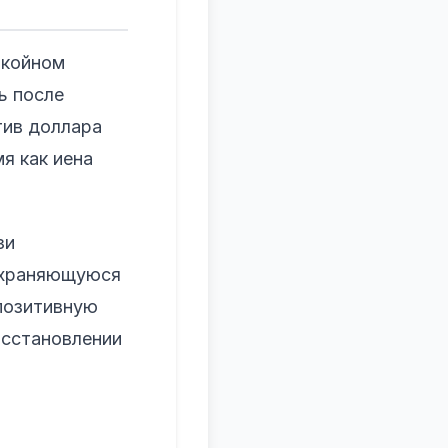
окойном
ь после
тив доллара
я как иена
зи
сохраняющуюся
позитивную
осстановлении