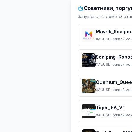
Советники, торг
Запущены на демо-счетах
Mavrik_Scalpe
XAUUSD
· живой мо
Scalping_Robot
XAUUSD
· живой мо
Quantum_Quee
XAUUSD
· живой мо
Tiger_EA_V1
XAUUSD
· живой мо