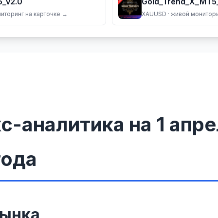
_v2.0
Gold_Trend_X_MT5
ниторинг на карточке →
XAUUSD
· живой монитори
с-аналитика на 1 апр
года
рынка