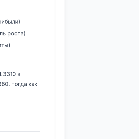
рибыли)
ль роста)
иты)
1.3310 в
80, тогда как