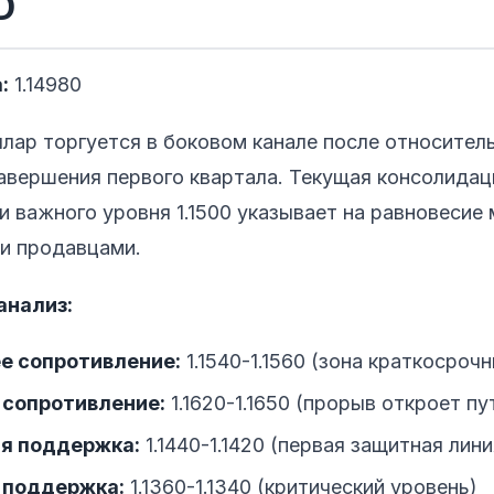
D
:
1.14980
лар торгуется в боковом канале после относител
авершения первого квартала. Текущая консолидац
и важного уровня 1.1500 указывает на равновесие
и продавцами.
анализ:
е сопротивление:
1.1540-1.1560 (зона краткосроч
 сопротивление:
1.1620-1.1650 (прорыв откроет пу
я поддержка:
1.1440-1.1420 (первая защитная лин
 поддержка:
1.1360-1.1340 (критический уровень)