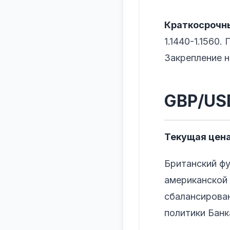
Краткосрочны
1.1440-1.1560
Закрепление ни
GBP/US
Текущая цена
Британский ф
американской 
сбалансирова
политики Банк