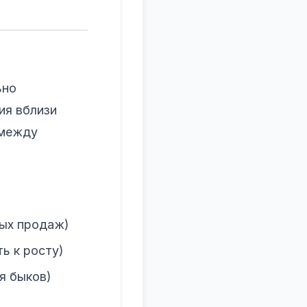
ьно
ия вблизи
 между
ных продаж)
ть к росту)
ия быков)