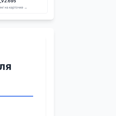
_V2.695
нг на карточке →
еля