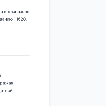
и в диапазоне
ванию 1.1620.
в
тражая
дитной