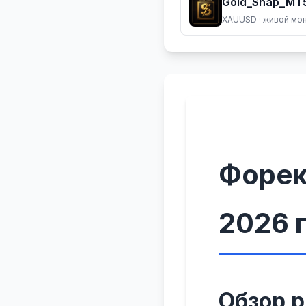
Gold_Snap_MT5
XAUUSD
· живой мо
Форек
2026 
Обзор 