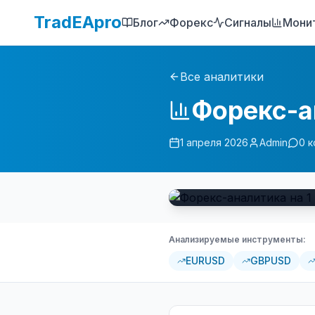
TradEApro
Блог
Форекс
Сигналы
Мони
Все аналитики
Форекс-а
1 апреля 2026
Admin
0
к
Анализируемые инструменты:
EURUSD
GBPUSD