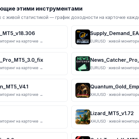
ующие этими инструментами
 с живой статистикой — график доходности на карточке каждо
r_MT5_v18.306
Supply_Demand_EA_
ниторинг на карточке →
EURUSD
· живой монитори
_Pro_MT5_3.0_fix
News_Catcher_Pro
ниторинг на карточке →
EURUSD
· живой монитори
n_MT5_V4.1
ниторинг на карточке →
XAUUSD
· живой монитори
Lizard_MT5_v1.72
ниторинг на карточке →
XAUUSD
· живой монитори