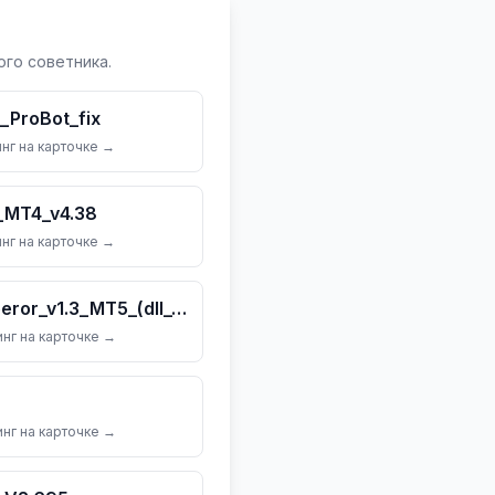
го советника.
ProBot_fix
нг на карточке →
_MT4_v4.38
нг на карточке →
Quantum_Gold_Emperor_v1.3_MT5_(dll_5883)
нг на карточке →
нг на карточке →