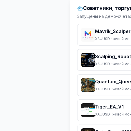
Советники, торг
Запущены на демо-счетах
Mavrik_Scalpe
XAUUSD
· живой мо
Scalping_Robot
XAUUSD
· живой мо
Quantum_Quee
XAUUSD
· живой мо
Tiger_EA_V1
XAUUSD
· живой мо