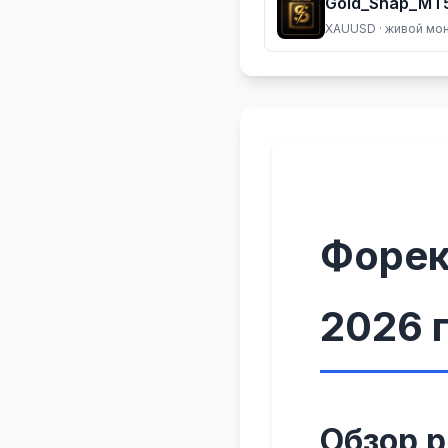
Gold_Snap_MT5
XAUUSD
· живой мо
Форек
2026 
Обзор 