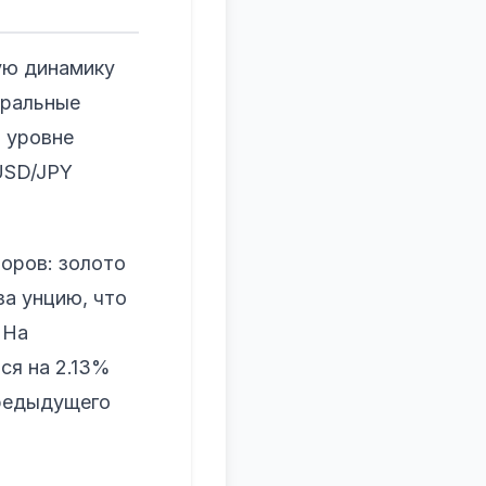
ую динамику
тральные
 уровне
 USD/JPY
оров: золото
за унцию, что
 На
ся на 2.13%
предыдущего