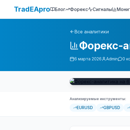
TradEApro
Блог
Форекс
Сигналы
Мони
Все аналитики
Форекс-а
6 марта 2026
Admin
0
к
Анализируемые инструменты:
EURUSD
GBPUSD