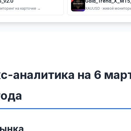
_v2.0
Gold_Trend_X_MT5
ниторинг на карточке →
XAUUSD
· живой монитори
с-аналитика на 6 мар
года
рынка