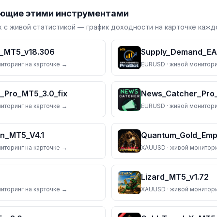
ующие этими инструментами
 с живой статистикой — график доходности на карточке каждо
r_MT5_v18.306
Supply_Demand_EA_
ниторинг на карточке →
EURUSD
· живой монитори
_Pro_MT5_3.0_fix
News_Catcher_Pro
ниторинг на карточке →
EURUSD
· живой монитори
n_MT5_V4.1
ниторинг на карточке →
XAUUSD
· живой монитори
Lizard_MT5_v1.72
ниторинг на карточке →
XAUUSD
· живой монитори