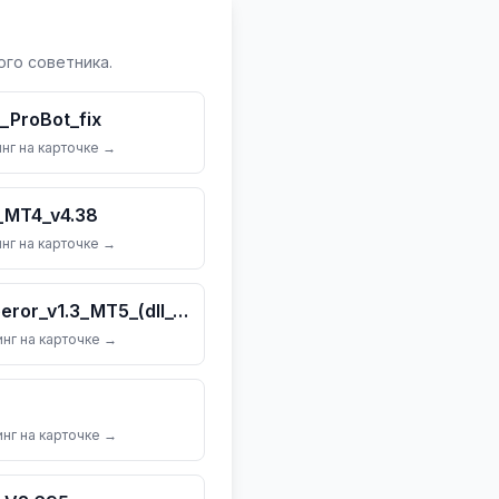
го советника.
ProBot_fix
нг на карточке →
_MT4_v4.38
нг на карточке →
Quantum_Gold_Emperor_v1.3_MT5_(dll_5883)
нг на карточке →
нг на карточке →