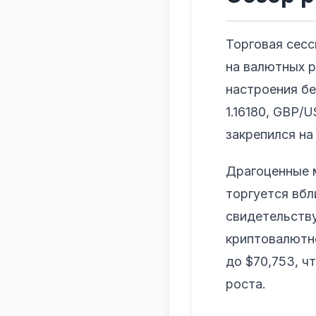
Торговая сес
на валютных 
настроения бе
1.16180, GBP/
закрепился на 
Драгоценные 
торгуется вбл
свидетельств
криптовалютно
до $70,753, ч
роста.