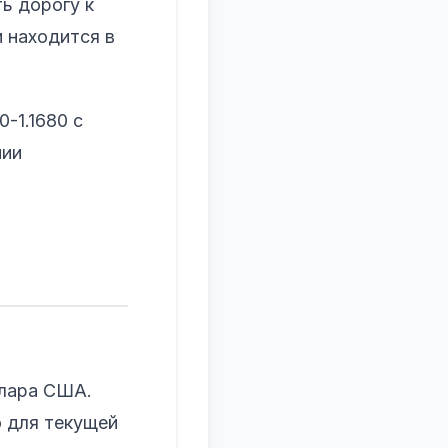
ь дорогу к
и находится в
-1.1680 с
нии
ллара США.
о для текущей