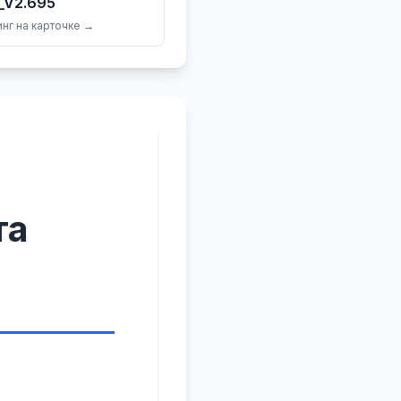
_V2.695
нг на карточке →
та