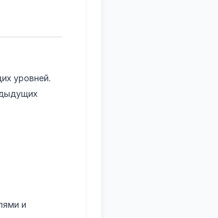
их уровней.
едыдущих
лями и