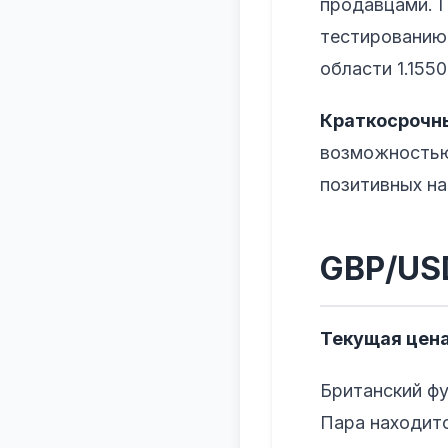
продавцами. П
тестированию 
области 1.1550
Краткосрочны
возможностью
позитивных на
GBP/US
Текущая цена
Британский фу
Пара находитс